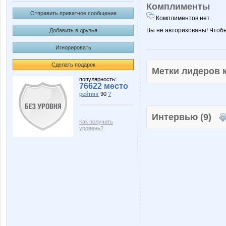
Комплименты
Отправить приватное сообщение
Комплиментов нет.
Вы не авторизованы! Чтоб
Добавить в друзья
Игнорировать
Сделать подарок
Метки лидеров
популярность:
76622 место
рейтинг
90
?
Интервью (9)
Как получить
уровень?