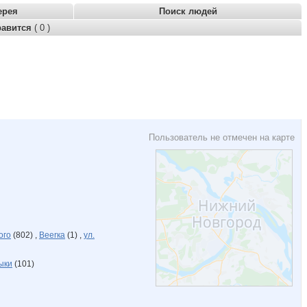
ерея
Поиск людей
равится
( 0 )
Пользователь не отмечен на карте
ого
(802) ,
Beerка
(1) ,
ул.
ыки
(101)