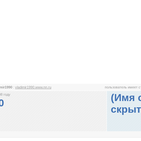
imir1990
:
vladimir1990.www.nn.ru
пользователь имеет 
(Имя 
8 году
0
скрыт