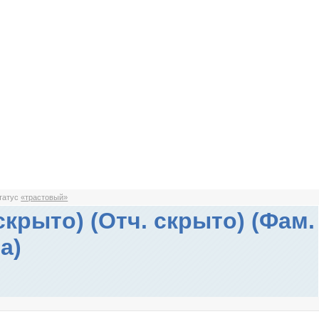
статус
«трастовый»
скрыто) (Отч. скрыто) (Фам.
а)