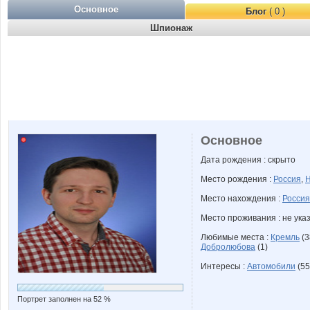
Основное
Блог
( 0 )
Шпионаж
Основное
Дата рождения : скрыто
Место рождения :
Россия
,
Н
Место нахождения :
Россия
Место проживания : не ука
Любимые места :
Кремль
(3
Добролюбова
(1)
Интересы :
Автомобили
(55
Портрет заполнен на 52 %