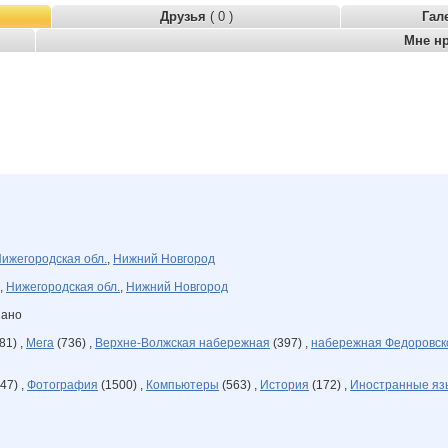
Друзья
( 0 )
Гал
Мне н
ижегородская обл.
,
Нижний Новгород
,
Нижегородская обл.
,
Нижний Новгород
зано
81) ,
Мега
(736) ,
Верхне-Волжская набережная
(397) ,
набережная Федоровск
47) ,
Фотография
(1500) ,
Компьютеры
(563) ,
История
(172) ,
Иностранные яз